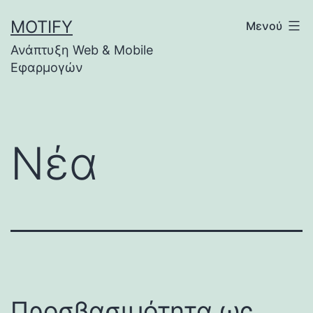
Μετάβαση
MOTIFY
Μενού
σε
Ανάπτυξη Web & Mobile
περιεχόμενο
Εφαρμογών
Νέα
Προσβασιμότητα ως