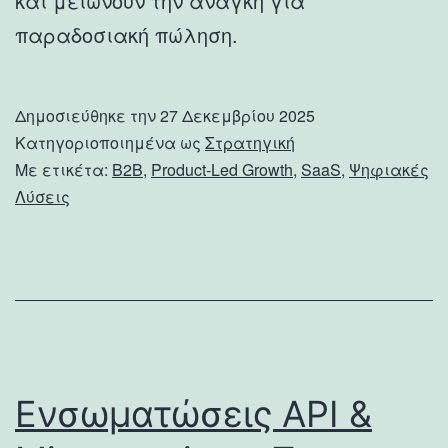
και μειώνουν την ανάγκη για
παραδοσιακή πώληση.
Δημοσιεύθηκε την
27 Δεκεμβρίου 2025
Κατηγοριοποιημένα ως
Στρατηγική
Με ετικέτα:
B2B
,
Product-Led Growth
,
SaaS
,
Ψηφιακές
Λύσεις
Ενσωματώσεις API &