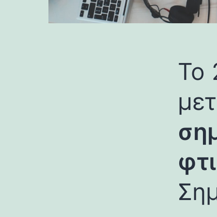
Το 
με
σημ
φτι
Σημ