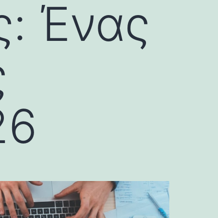
: Ένας
ς
26