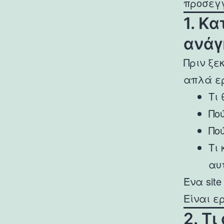
προσεγγ
1. Κ
ανάγ
Πριν ξε
απλά ε
Τι
Πο
Πο
Τι
αυ
Ένα sit
Είναι ε
2. Τι