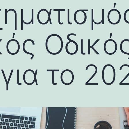
ηματισμός
κός Οδικό
για το 20