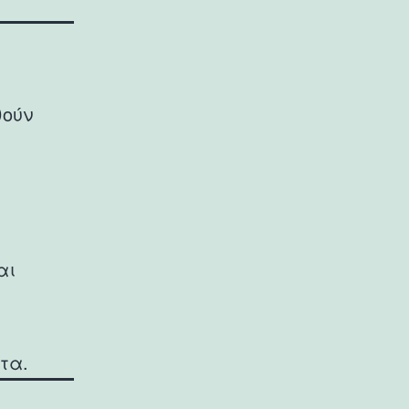
θούν
αι
τα.