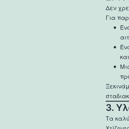
Δεν χρε
Για πα
Έν
αι
Έν
κα
Μι
πρ
Ξεκινά
σταδιακ
3. Υ
Τα καλύ
Χτίζοντα