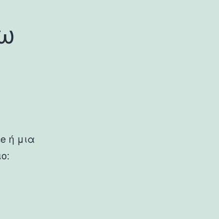
νω
e ή μια
ο: