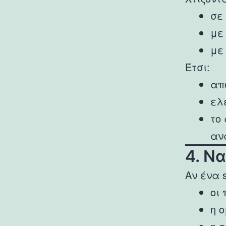
σε
με
με
Έτσι:
απ
ελ
το
αν
4. Ν
Αν ένα 
οι
η 