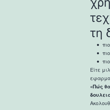
χρη
τεχ
τη 
πι
πι
πιο
Είτε μι
εφαρμογ
«Πώς θα
δουλει
Ακολουθ