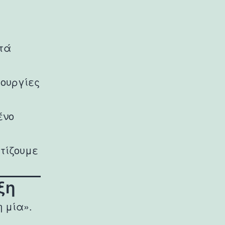
τά
τουργίες
ένο
τίζουμε
ξη
 μία».