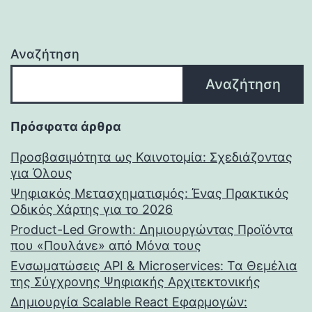
Αναζήτηση
Αναζήτηση
Πρόσφατα άρθρα
Προσβασιμότητα ως Καινοτομία: Σχεδιάζοντας
για Όλους
Ψηφιακός Μετασχηματισμός: Ένας Πρακτικός
Οδικός Χάρτης για το 2026
Product-Led Growth: Δημιουργώντας Προϊόντα
που «Πουλάνε» από Μόνα τους
Ενσωματώσεις API & Microservices: Τα Θεμέλια
της Σύγχρονης Ψηφιακής Αρχιτεκτονικής
Δημιουργία Scalable React Εφαρμογών: