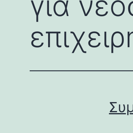
για νε
επιχειρ
Συμ