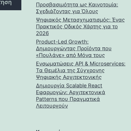
τηση
Προσβασιμότητα ως Καινοτομία:
Σχεδιάζοντας για Όλους
Ψηφιακός Μετασχηματισμός: Ένας
Πρακτικός Οδικός Χάρτης για το
2026
Product-Led Growth:
Δημιουργώντας Προϊόντα που
«Πουλάνε» από Μόνα τους
Ενσωματώσεις API & Microservices:
Τα Θεμέλια της Σύγχρονης
Ψηφιακής Αρχιτεκτονικής
Δημιουργία Scalable React
Εφαρμογών: Αρχιτεκτονικά
Patterns που Πραγματικά
Λειτουργούν