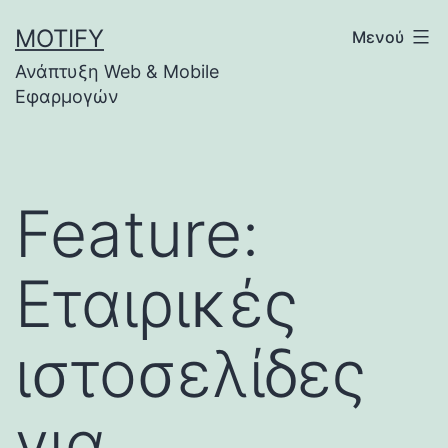
Μετάβαση
MOTIFY
Μενού
σε
Ανάπτυξη Web & Mobile
περιεχόμενο
Εφαρμογών
Feature:
Εταιρικές
ιστοσελίδες
για