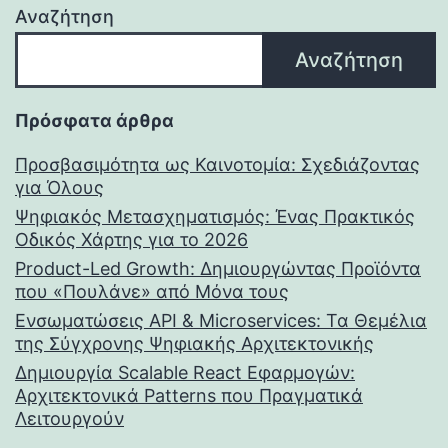
Αναζήτηση
Αναζήτηση
Πρόσφατα άρθρα
Προσβασιμότητα ως Καινοτομία: Σχεδιάζοντας
για Όλους
Ψηφιακός Μετασχηματισμός: Ένας Πρακτικός
Οδικός Χάρτης για το 2026
Product-Led Growth: Δημιουργώντας Προϊόντα
που «Πουλάνε» από Μόνα τους
Ενσωματώσεις API & Microservices: Τα Θεμέλια
της Σύγχρονης Ψηφιακής Αρχιτεκτονικής
Δημιουργία Scalable React Εφαρμογών:
Αρχιτεκτονικά Patterns που Πραγματικά
Λειτουργούν