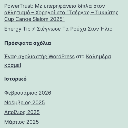
PowerTrust: Με υπερηφάνεια δίπλα στον
αθλητισμό – Χορηγοί στο “Τσέργας – Συκιώτης
Cup Canoe Slalom 2025”
Energy Tip ⚡ Στέγνωσε Τα Ρούχα Στον Ήλιο
Πρόσφατα σχόλια
Ένας σχολιαστής WordPress
στο
Καλημέρα
κόσμε!
Ιστορικό
Φεβρουάριος 2026
Νοέμβριος 2025
Απρίλιος 2025
Μάρτιος 2025