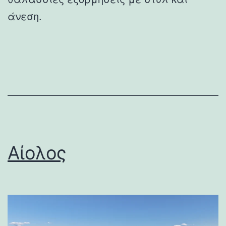
άνεση.
Αίολος